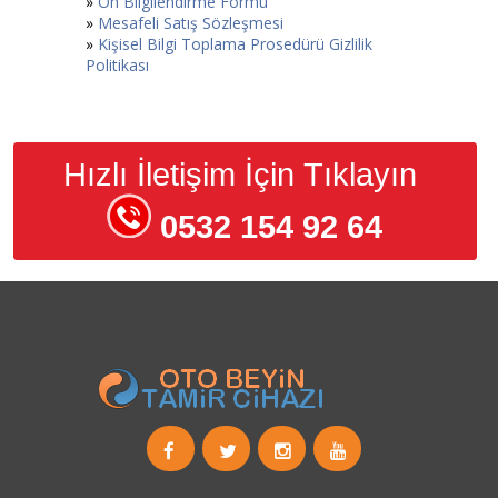
»
Ön Bilgilendirme Formu
»
Mesafeli Satış Sözleşmesi
»
Kişisel Bilgi Toplama Prosedürü Gizlilik
Politikası
Hızlı İletişim İçin Tıklayın
0532 154 92 64